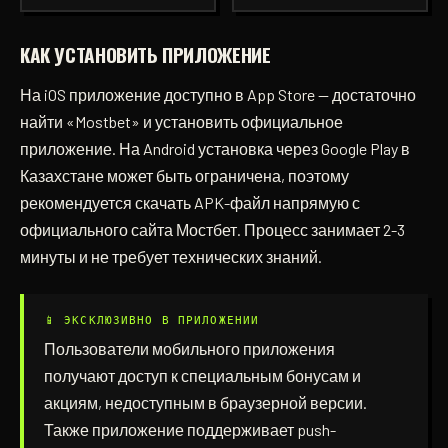
КАК УСТАНОВИТЬ ПРИЛОЖЕНИЕ
На iOS приложение доступно в App Store — достаточно
найти «Mostbet» и установить официальное
приложение. На Android установка через Google Play в
Казахстане может быть ограничена, поэтому
рекомендуется скачать APK-файл напрямую с
официального сайта Мостбет. Процесс занимает 2-3
минуты и не требует технических знаний.
📱 ЭКСКЛЮЗИВНО В ПРИЛОЖЕНИИ
Пользователи мобильного приложения
получают доступ к специальным бонусам и
акциям, недоступным в браузерной версии.
Также приложение поддерживает push-