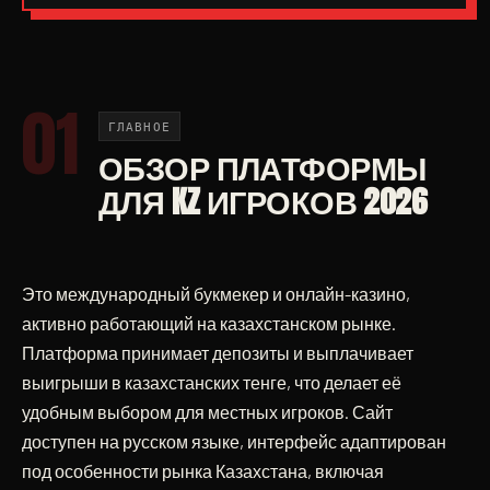
01
ГЛАВНОЕ
ОБЗОР ПЛАТФОРМЫ
ДЛЯ KZ ИГРОКОВ 2026
Это международный букмекер и онлайн-казино,
активно работающий на казахстанском рынке.
Платформа принимает депозиты и выплачивает
выигрыши в казахстанских тенге, что делает её
удобным выбором для местных игроков. Сайт
доступен на русском языке, интерфейс адаптирован
под особенности рынка Казахстана, включая