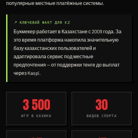
популярные местные платёжные системы.
📍 КЛЮЧЕВОЙ ФАКТ ДЛЯ KZ
Букмекер работает в Казахстане с 2009 года. За
это время платформа накопила значительную
базу казахстанских пользователей и
адаптировала сервис под местные
предпочтения — от поддержки тенге до выплат
через Kaspi.
3 500
30
ИГР В КАЗИНО
ВИДОВ СПОРТА