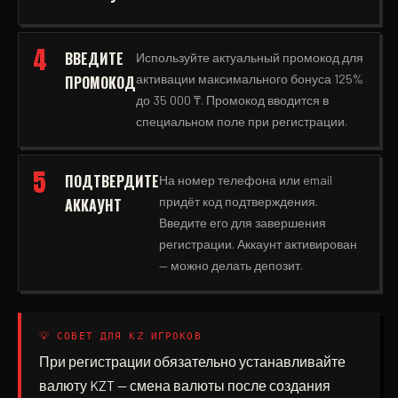
ВВЕДИТЕ
Используйте актуальный промокод для
активации максимального бонуса 125%
ПРОМОКОД
до 35 000 ₸. Промокод вводится в
специальном поле при регистрации.
ПОДТВЕРДИТЕ
На номер телефона или email
придёт код подтверждения.
АККАУНТ
Введите его для завершения
регистрации. Аккаунт активирован
— можно делать депозит.
💡 СОВЕТ ДЛЯ KZ ИГРОКОВ
При регистрации обязательно устанавливайте
валюту KZT — смена валюты после создания