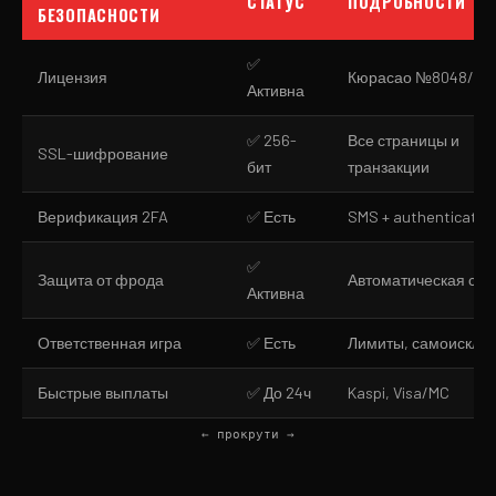
СТАТУС
ПОДРОБНОСТИ
БЕЗОПАСНОСТИ
✅
Лицензия
Кюрасао №8048/JA
Активна
✅ 256-
Все страницы и
SSL-шифрование
бит
транзакции
Верификация 2FA
✅ Есть
SMS + authenticator
✅
Защита от фрода
Автоматическая сис
Активна
Ответственная игра
✅ Есть
Лимиты, самоисклю
Быстрые выплаты
✅ До 24ч
Kaspi, Visa/MC
← прокрути →