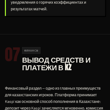
уведомления о горячих коэффициентах и
результатах матчей.
07
ФИНАНСЫ
ВЫВОД СРЕДСТВ И
ПЛАТЕЖИ В KZ
Финансовый раздел — одно из главных преимуществ
для казахстанских игроков. Платформа принимает
Kaspi как основной способ пополнения в Казахстане:
депозит через Kaspi зачисляется мгновенно, комиссия