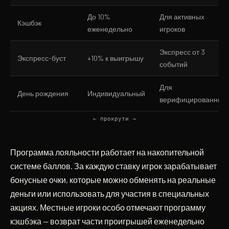
До 10%
Для активных
Кэшбэк
еженедельно
игроков
Экспресс от 3
Экспресс-буст
+10% к выигрышу
событий
Для
День рождения
Индивидуальный
верифицированных
← прокрути →
Программа лояльности работает на накопительной
системе баллов. За каждую ставку игрок зарабатывает
бонусные очки, которые можно обменять на реальные
деньги или использовать для участия в специальных
акциях. Местные игроки особо отмечают программу
кэшбэка — возврат части проигрышей еженедельно