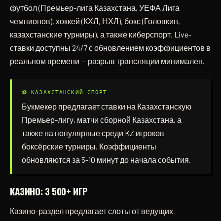
футбол (Премьер-лига Казахстана, УЕФА Лига
чемпионов), хоккей (КХЛ, НХЛ), бокс (Головкин,
казахстанские турниры), а также киберспорт. Live-
ставки доступны 24/7 с обновлением коэффициентов в
реальном времени — разрыв трансляции минимален.
⚽ КАЗАХСТАНСКИЙ СПОРТ
Букмекер предлагает ставки на Казахстанскую
Премьер-лигу, матчи сборной Казахстана, а
также на популярные среди KZ игроков
боксёрские турниры. Коэффициенты
обновляются за 5-10 минут до начала события.
КАЗИНО: 3 500+ ИГР
Казино-раздел предлагает слоты от ведущих