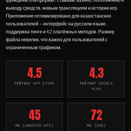
выводу средств, живым трансляциям и истории игр.
Приложение оптимизировано для казахстанских
пользователей — интерфейс на русском языке,
поддержка тенге и KZ платёжных методов. Размер
файла невелик, что важно для пользователей с
ограниченным трафиком.
4.5
4.3
РЕЙТИНГ APP STORE
РЕЙТИНГ GOOGLE
PLAY
45
72
МБ (ANDROID APK)
МБ (IOS)