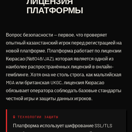
ЛИЦЕНЗИЯ
ПЛАТФОРМЫ
Вопрос безопасности — первое, что проверяет
опытный казахстанский игрок перед регистрацией на
новой платформе. Платформа работает по лицензии
Кюрасао (№8048/JAZ), которая является одной из
наиболее распространённых лицензий в онлайн-
гемблинге. Хотя она не столь строга, как мальтийская
MGA или британская UKGC, лицензия Кюрасао
обязывает оператора соблюдать базовые стандарты
честной игры и защиты данных игроков.
🔒 ТЕХНОЛОГИИ ЗАЩИТЫ
Платформа использует шифрование SSL/TLS