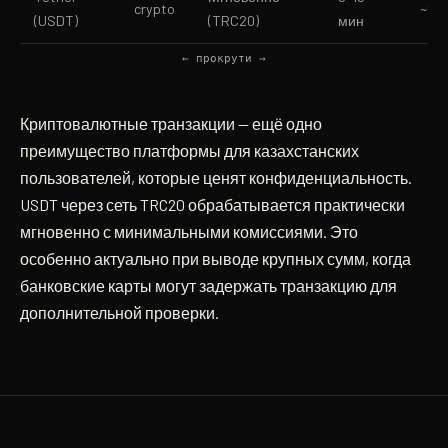
crypto
~500
(USDT)
(TRC20)
мин
← прокрути →
Криптовалютные транзакции — ещё одно
преимущество платформы для казахстанских
пользователей, которые ценят конфиденциальность.
USDT через сеть TRC20 обрабатывается практически
мгновенно с минимальными комиссиями. Это
особенно актуально при выводе крупных сумм, когда
банковские карты могут задержать транзакцию для
дополнительной проверки.