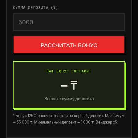
СУММА ДЕПОЗИТА (₸)
РАССЧИТАТЬ БОНУС
ВАШ БОНУС СОСТАВИТ
— ₸
Введите сумму депозита
* Бонус 125% рассчитывается на первый депозит. Максимум
— 35 000 ₸. Минимальный депозит — 1 000 ₸. Вейджер x5.