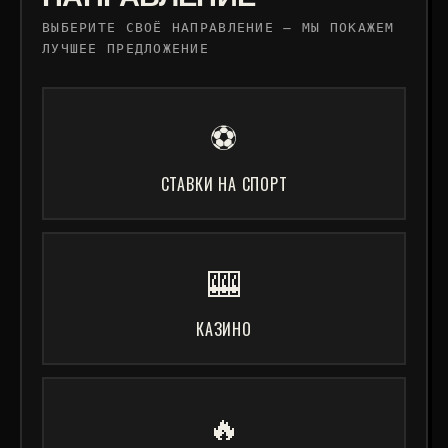
ВЫБЕРИТЕ СВОЁ НАПРАВЛЕНИЕ — МЫ ПОКАЖЕМ
ЛУЧШЕЕ ПРЕДЛОЖЕНИЕ
⚽
СТАВКИ НА СПОРТ
🎰
КАЗИНО
🔥